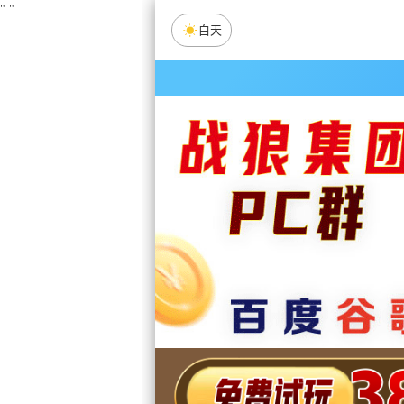
"
"
白天